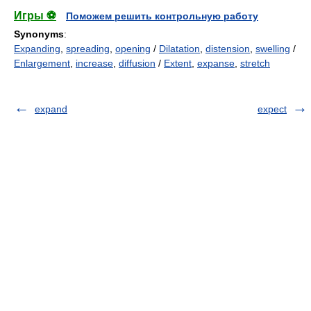
Игры ⚽
Поможем решить контрольную работу
Synonyms
:
Expanding
,
spreading
,
opening
/
Dilatation
,
distension
,
swelling
/
Enlargement
,
increase
,
diffusion
/
Extent
,
expanse
,
stretch
expand
expect