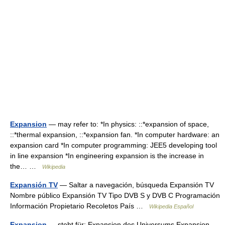
Expansion
— may refer to: *In physics: ::*expansion of space,
::*thermal expansion, ::*expansion fan. *In computer hardware: an
expansion card *In computer programming: JEE5 developing tool
in line expansion *In engineering expansion is the increase in
the… …
Wikipedia
Expansión TV
— Saltar a navegación, búsqueda Expansión TV
Nombre público Expansión TV Tipo DVB S y DVB C Programación
Información Propietario Recoletos País …
Wikipedia Español
Expansion
— steht für: Expansion des Universums Expansion