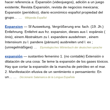
hacer referencia a: Expansión (videojuegos), adición a un juego
existente; Revista Expansión, revista de negocios mexicana;
Expansión (periódico), diario económico español propiedad del
grupo… …
Wikipedia Español
Expansion
— Sf Ausweitung, Vergrößerung erw. fach. (19. Jh.)
Entlehnung. Entlehnt aus frz. expansion, dieses aus l. expānsio (
ōnis), einem Abstraktum zu l. expandere ausdehnen , einem
Intensivum zu l. pandere (pānsum) ausbreiten und l. ex ;
(unregelmäßiges) …
Etymologisches Wörterbuch der deutschen sprache
expansión
— sustantivo femenino 1. (no contable) Extensión o
dilatación de una cosa: Se teme la expansión de los gases tóxicos.
Hay que cortar la expansión de la mancha de petróleo en el mar.
2. Manifestación efusiva de un sentimiento o pensamiento: En
un… …
Diccionario Salamanca de la Lengua Española