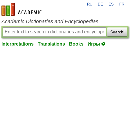
RU
DE
ES
FR
en-academic.com
Academic Dictionaries and Encyclopedias
Search!
Interpretations
Translations
Books
Игры ⚽