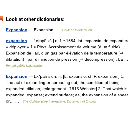
Look at other dictionaries:
Expansion
— Expansion …
Deutsch Wörterbuch
expansion
— [ ɛkspɑ̃sjɔ̃ ] n. f. • 1584; lat. expansio, de expandere
« déployer » 1 ♦ Phys. Accroissement de volume (d un fluide).
Expansion de l air, d un gaz par élévation de la température (⇒
dilatation) , par diminution de pression (⇒ décompression) . La …
Encyclopédie Universelle
Expansion
— Ex*pan sion, n. [L. expansio: cf. F. expansion.] 1.
The act of expanding or spreading out; the condition of being
expanded; dilation; enlargement. [1913 Webster] 2. That which is
expanded; expanse; extend surface; as, the expansion of a sheet
or… …
The Collaborative International Dictionary of English