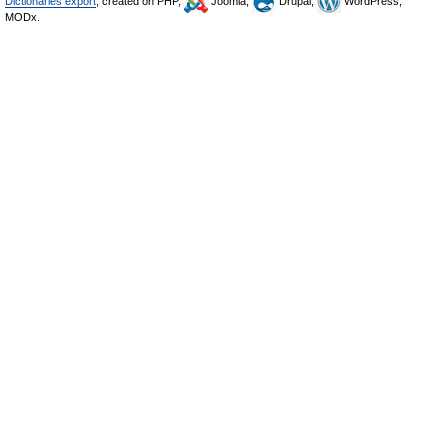
Dictionaries export
, created on PHP,
Joomla,
Drupal,
WordPress,
MODx.